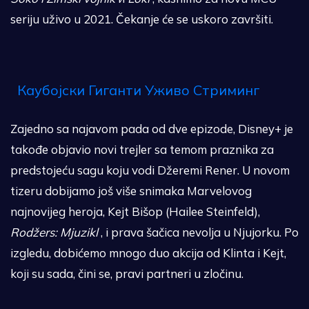
seriju uživo u 2021. Čekanje će se uskoro završiti.
Каубојски Гиганти Уживо Стриминг
Zajedno sa najavom pada od dve epizode, Disney+ je
takođe objavio novi trejler sa temom praznika za
predstojeću sagu koju vodi Džeremi Rener. U novom
tizeru dobijamo još više snimaka Marvelovog
najnovijeg heroja, Kejt Bišop (Hailee Steinfeld),
Rodžers: Mjuzikl
, i prava šačica nevolja u Njujorku. Po
izgledu, dobićemo mnogo duo akcija od Klinta i Kejt,
koji su sada, čini se, pravi partneri u zločinu.