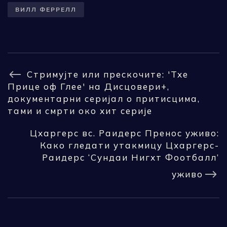
ВИЛЛ ФЕРРЕЛЛ
Стримујте или прескочите: 'Тхе
Прице оф Глее' на Дисцовери+,
документарни серијал о притисцима,
тами и смрти око хит серије
Цхаргерс вс. Раидерс Пренос уживо:
Како гледати утакмицу Цхаргерс-
Раидерс ‘Сундаи Нигхт Фоотбалл’
уживо