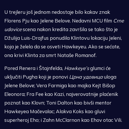
U trejleru još jednom nedostaje bilo kakav znak
Florens Pju kao Jelene Belove. Nedavni MCU film
Crne
udovice
scena nakon kredita završila se tako što je
Džulija Luis-Drajfus ponudila Klintovu lokaciju Jeleni,
koja je želela da se osveti Hawkeyeu. Ako se sećate,
ona krivi Klinta za smrt Nataše Romanof.
Pored Renera i Štajnfelda,
Hawkeye’s
glumci će
uključiti Pugha koji je ponovi
Црна удовица
uloga
Jelene Belove; Vera Farmiga kao majka Kejt Bišop
Eleonora; Fra Fee kao Kazi, najverovatnije plaćenik
poznat kao Klovn; Toni Dalton kao bivši mentor
Hawkeyea Mačevalac; Alakva Koks kao gluvi
superheroj Eho; i Zahn McClarnon kao Ehov otac Vili.