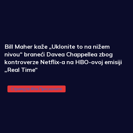
Bill Maher kaže „Uklonite to na nižem
nivou“ braneći Davea Chappellea zbog
kontroverze Netflix-a na HBO-ovoj emisiji
„Real Time“
Стримујте Или Прескочите