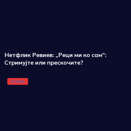
Нетфлик Ревиев: „Реци ми ко сам“:
Стримујте или прескочите?
Остало