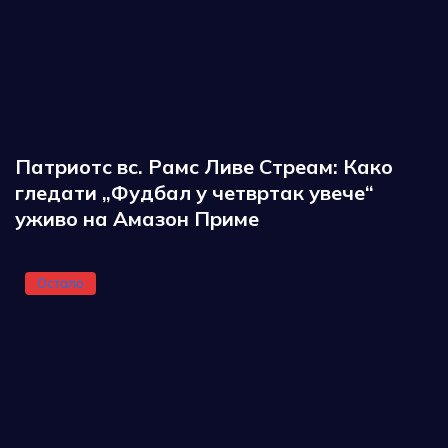
Патриотс вс. Рамс Ливе Стреам: Како
гледати „Фудбал у четвртак увече“
уживо на Амазон Приме
Остало