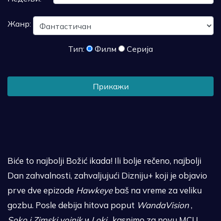
Жанр:
Тип:
Филм
Серија
Прикажи
Biće to najbolji Božić ikada! Ili bolje rečeno, najbolji
Dan zahvalnosti, zahvaljujući Dizniju+ koji je objavio
prve dve epizode
Hawkeye
baš na vreme za veliku
gozbu. Posle debija hitova poput
WandaVision
,
Soko i Zimski vojnik
и
Loki
, kasnimo za novu MCU