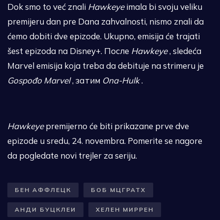
Dok smo to već znali
Hawkeye
imala bi svoju veliku
premijeru dan pre Dana zahvalnosti, nismo znali da
ćemo dobiti dve epizode. Ukupno, emisija će trajati
šest epizoda na Disney+. После
Hawkeye
, sledeća
Marvel emisija koja treba da debituje na strimeru je
Gospođo Marvel
, затим
Ona-Hulk
.
Hawkeye
premijerno će biti prikazane prve dve
epizode u sredu, 24. novembra. Pomerite se nagore
da pogledate novi trejler za seriju.
БЕН АФФЛЕЦК
БОБ МЦГРАТХ
АНДИ БУЦКЛЕИ
ХЕЛЕН МИРРЕН