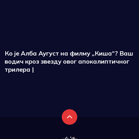
Ко је Алба Аугуст на филму „Киша“? Ваш
водич кроз звезду овог апокалиптичног
трилера |