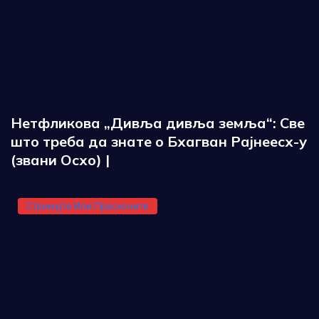
Нетфликова „Дивља дивља земља“: Све
што треба да знате о Бхагван Рајнеесх-у
(звани Осхо) |
Стримујте Или Прескочите