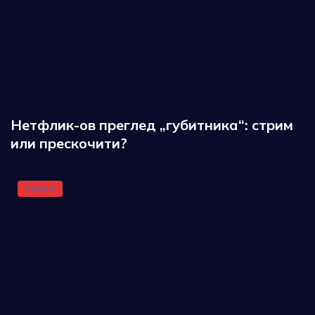
Нетфлик-ов преглед „губитника“: стрим
или прескочити?
Ostalo