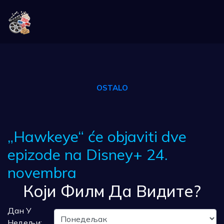
OSTALO
„Hawkeye“ će objaviti dve
epizode na Disney+ 24.
novembra
Који Филм Да Видите?
Дан У
Недељи: